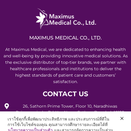
MAXIMUS MEDICAL CO., LTD.
At Maximus Medical, we are dedicated to enhancing health
and well-being by providing innovative medical solutions. As
the exclusive distributor of top-tier brands, we partner with
healthcare professionals and institutions to deliver the
highest standards of patient care and customers’
satisfaction.
CONTACT US
26, Sathorn Prime Tower, Floor 10, Naradhiwas
Rajanagarindra Rd, Yan Nawa, Sathon, Bangkok 10120
เราใช้คุกกี้เพื่อพัฒนาประสิทธิภาพ และประสบการณ์ที่ดีใน
090-979-1167
การใช้เว็บไซต์ของคุณ คุณสามารถศึกษารายละเอียดได้ที่
นโยบายความเป็นส่วนตัว
และสามารถจัดการความเป็นส่วน