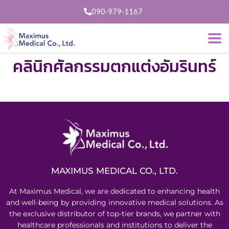
090-979-1167
คลินิกศัลกรรมตกแต่งอัมรินทร์
MAXIMUS MEDICAL CO., LTD.
At Maximus Medical, we are dedicated to enhancing health
and well-being by providing innovative medical solutions. As
the exclusive distributor of top-tier brands, we partner with
healthcare professionals and institutions to deliver the