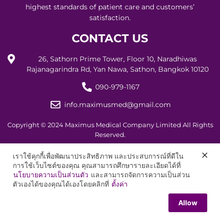
highest standards of patient care and customers’
satisfaction.
CONTACT US
26, Sathorn Prime Tower, Floor 10, Naradhiwas
Rajanagarindra Rd, Yan Nawa, Sathon, Bangkok 10120
090-979-1167
info.maximusmed@gmail.com
Copyright © 2024 Maximus Medical Company Limited All Rights
Reserved.
เราใช้คุกกี้เพื่อพัฒนาประสิทธิภาพ และประสบการณ์ที่ดีใน
การใช้เว็บไซต์ของคุณ คุณสามารถศึกษารายละเอียดได้ที่
นโยบายความเป็นส่วนตัว
และสามารถจัดการความเป็นส่วน
ตัวเองได้ของคุณได้เองโดยคลิกที่
ตั้งค่า
Allow