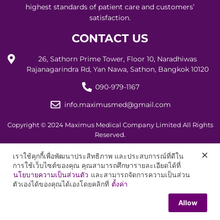
highest standards of patient care and customers’
satisfaction.
CONTACT US
26, Sathorn Prime Tower, Floor 10, Naradhiwas
Rajanagarindra Rd, Yan Nawa, Sathon, Bangkok 10120
090-979-1167
info.maximusmed@gmail.com
Copyright © 2024 Maximus Medical Company Limited All Rights
Reserved.
เราใช้คุกกี้เพื่อพัฒนาประสิทธิภาพ และประสบการณ์ที่ดีใน
การใช้เว็บไซต์ของคุณ คุณสามารถศึกษารายละเอียดได้ที่
นโยบายความเป็นส่วนตัว
และสามารถจัดการความเป็นส่วน
ตัวเองได้ของคุณได้เองโดยคลิกที่
ตั้งค่า
Allow