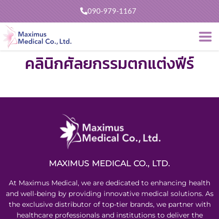
090-979-1167
คลินิกศัลยกรรมตกแต่งฟีร์
MAXIMUS MEDICAL CO., LTD.
At Maximus Medical, we are dedicated to enhancing health
and well-being by providing innovative medical solutions. As
the exclusive distributor of top-tier brands, we partner with
healthcare professionals and institutions to deliver the