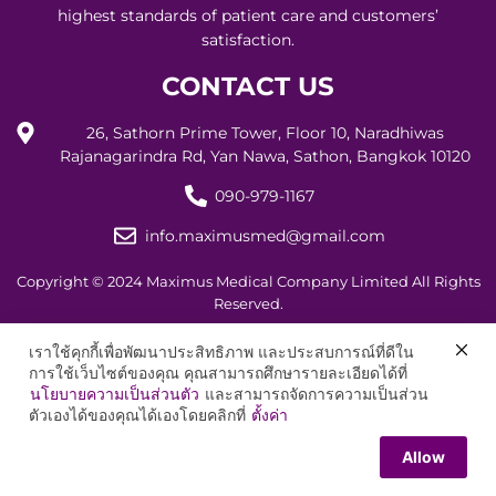
highest standards of patient care and customers’
satisfaction.
CONTACT US
26, Sathorn Prime Tower, Floor 10, Naradhiwas
Rajanagarindra Rd, Yan Nawa, Sathon, Bangkok 10120
090-979-1167
info.maximusmed@gmail.com
Copyright © 2024 Maximus Medical Company Limited All Rights
Reserved.
เราใช้คุกกี้เพื่อพัฒนาประสิทธิภาพ และประสบการณ์ที่ดีใน
การใช้เว็บไซต์ของคุณ คุณสามารถศึกษารายละเอียดได้ที่
นโยบายความเป็นส่วนตัว
และสามารถจัดการความเป็นส่วน
ตัวเองได้ของคุณได้เองโดยคลิกที่
ตั้งค่า
Allow