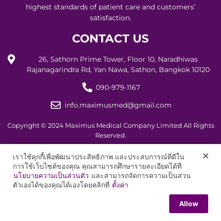
highest standards of patient care and customers’
satisfaction.
CONTACT US
26, Sathorn Prime Tower, Floor 10, Naradhiwas
Rajanagarindra Rd, Yan Nawa, Sathon, Bangkok 10120
090-979-1167
info.maximusmed@gmail.com
Copyright © 2024 Maximus Medical Company Limited All Rights
Reserved.
เราใช้คุกกี้เพื่อพัฒนาประสิทธิภาพ และประสบการณ์ที่ดีใน
การใช้เว็บไซต์ของคุณ คุณสามารถศึกษารายละเอียดได้ที่
นโยบายความเป็นส่วนตัว
และสามารถจัดการความเป็นส่วน
ตัวเองได้ของคุณได้เองโดยคลิกที่
ตั้งค่า
Allow