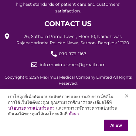
highest standards of patient care and customers’
satisfaction.
CONTACT US
26, Sathorn Prime Tower, Floor 10, Naradhiwas
Rajanagarindra Rd, Yan Nawa, Sathon, Bangkok 10120
090-979-1167
info.maximusmed@gmail.com
Copyright © 2024 Maximus Medical Company Limited All Rights
Reserved.
เราใช้คุกกี้เพื่อพัฒนาประสิทธิภาพ และประสบการณ์ที่ดีใน
การใช้เว็บไซต์ของคุณ คุณสามารถศึกษารายละเอียดได้ที่
นโยบายความเป็นส่วนตัว
และสามารถจัดการความเป็นส่วน
ตัวเองได้ของคุณได้เองโดยคลิกที่
ตั้งค่า
Allow