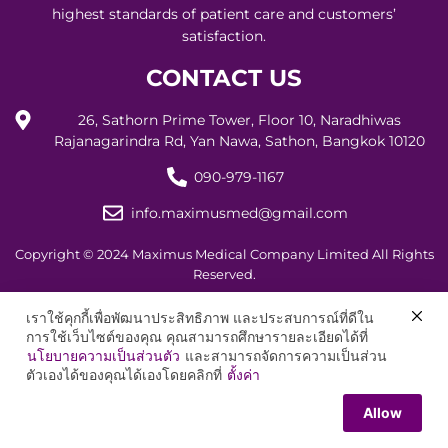
highest standards of patient care and customers’
satisfaction.
CONTACT US
26, Sathorn Prime Tower, Floor 10, Naradhiwas
Rajanagarindra Rd, Yan Nawa, Sathon, Bangkok 10120
090-979-1167
info.maximusmed@gmail.com
Copyright © 2024 Maximus Medical Company Limited All Rights
Reserved.
เราใช้คุกกี้เพื่อพัฒนาประสิทธิภาพ และประสบการณ์ที่ดีใน
การใช้เว็บไซต์ของคุณ คุณสามารถศึกษารายละเอียดได้ที่
นโยบายความเป็นส่วนตัว
และสามารถจัดการความเป็นส่วน
ตัวเองได้ของคุณได้เองโดยคลิกที่
ตั้งค่า
Allow