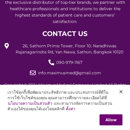
the exclusive distributor of top-tier brands, we partner with
healthcare professionals and institutions to deliver the
highest standards of patient care and customers’
satisfaction.
CONTACT US
26, Sathorn Prime Tower, Floor 10, Naradhiwas
Rajanagarindra Rd, Yan Nawa, Sathon, Bangkok 10120
090-979-1167
info.maximusmed@gmail.com
Copyright © 2024 Maximus Medical Company Limited All Rights
Reserved.
เราใช้คุกกี้เพื่อพัฒนาประสิทธิภาพ และประสบการณ์ที่ดีใน
การใช้เว็บไซต์ของคุณ คุณสามารถศึกษารายละเอียดได้ที่
นโยบายความเป็นส่วนตัว
และสามารถจัดการความเป็นส่วน
ตัวเองได้ของคุณได้เองโดยคลิกที่
ตั้งค่า
Allow