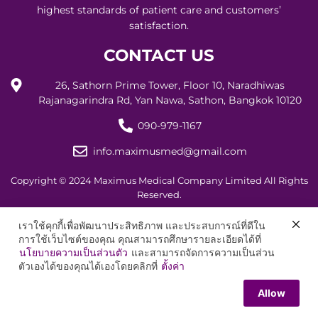
highest standards of patient care and customers’
satisfaction.
CONTACT US
26, Sathorn Prime Tower, Floor 10, Naradhiwas
Rajanagarindra Rd, Yan Nawa, Sathon, Bangkok 10120
090-979-1167
info.maximusmed@gmail.com
Copyright © 2024 Maximus Medical Company Limited All Rights
Reserved.
เราใช้คุกกี้เพื่อพัฒนาประสิทธิภาพ และประสบการณ์ที่ดีใน
การใช้เว็บไซต์ของคุณ คุณสามารถศึกษารายละเอียดได้ที่
นโยบายความเป็นส่วนตัว
และสามารถจัดการความเป็นส่วน
ตัวเองได้ของคุณได้เองโดยคลิกที่
ตั้งค่า
Allow