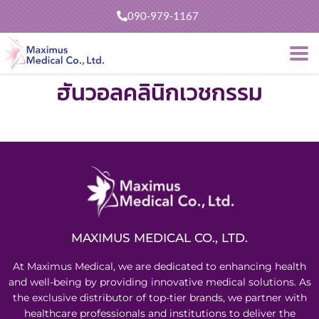
090-979-1167
ฮันวอลคลินิกเวชกรรม
MAXIMUS MEDICAL CO., LTD.
At Maximus Medical, we are dedicated to enhancing health
and well-being by providing innovative medical solutions. As
the exclusive distributor of top-tier brands, we partner with
healthcare professionals and institutions to deliver the