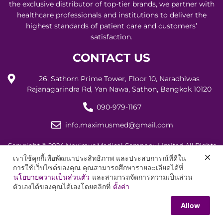
the exclusive distributor of top-tier brands, we partner with
healthcare professionals and institutions to deliver the
highest standards of patient care and customers’
satisfaction.
CONTACT US
26, Sathorn Prime Tower, Floor 10, Naradhiwas
Rajanagarindra Rd, Yan Nawa, Sathon, Bangkok 10120
090-979-1167
info.maximusmed@gmail.com
Copyright © 2024 Maximus Medical Company Limited All Rights
Reserved.
เราใช้คุกกี้เพื่อพัฒนาประสิทธิภาพ และประสบการณ์ที่ดีใน
การใช้เว็บไซต์ของคุณ คุณสามารถศึกษารายละเอียดได้ที่
นโยบายความเป็นส่วนตัว
และสามารถจัดการความเป็นส่วน
ตัวเองได้ของคุณได้เองโดยคลิกที่
ตั้งค่า
Allow