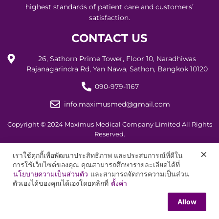
highest standards of patient care and customers’
satisfaction.
CONTACT US
26, Sathorn Prime Tower, Floor 10, Naradhiwas
Rajanagarindra Rd, Yan Nawa, Sathon, Bangkok 10120
090-979-1167
info.maximusmed@gmail.com
Copyright © 2024 Maximus Medical Company Limited All Rights
Reserved.
เราใช้คุกกี้เพื่อพัฒนาประสิทธิภาพ และประสบการณ์ที่ดีใน
การใช้เว็บไซต์ของคุณ คุณสามารถศึกษารายละเอียดได้ที่
นโยบายความเป็นส่วนตัว
และสามารถจัดการความเป็นส่วน
ตัวเองได้ของคุณได้เองโดยคลิกที่
ตั้งค่า
Allow