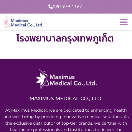
090-979-1167
โรงพยาบาลกรุงเทพภูเก็ต
MAXIMUS MEDICAL CO., LTD.
At Maximus Medical, we are dedicated to enhancing health
and well-being by providing innovative medical solutions. As
the exclusive distributor of top-tier brands, we partner with
healthcare professionals and institutions to deliver the