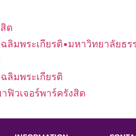
สิต
ิมพระเกียรติ•มหาวิทยาลัยธรรม
C
ลิมพระเกียรติ
ฟิวเจอร์พาร์ครังสิต