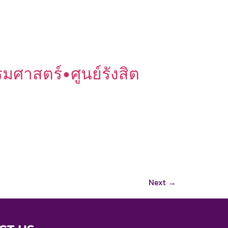
ศาสตร์•ศูนย์รังสิต
Next
→